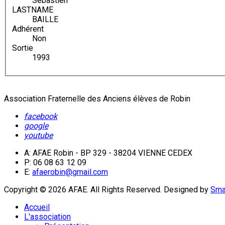
Sebastien
LASTNAME
BAILLE
Adhérent
Non
Sortie
1993
Association Fraternelle des Anciens élèves de Robin
facebook
google
youtube
A: AFAE Robin - BP 329 - 38204 VIENNE CEDEX
P: 06 08 63 12 09
E:
afaerobin@gmail.com
Copyright © 2026 AFAE. All Rights Reserved.
Designed by
Sma
Accueil
L'association