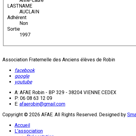
Anne-Laure
LASTNAME
AUCLAIN
Adhérent
Non
Sortie
1997
Association Fraternelle des Anciens élèves de Robin
facebook
google
youtube
A: AFAE Robin - BP 329 - 38204 VIENNE CEDEX
P: 06 08 63 12 09
E:
afaerobin@gmail.com
Copyright © 2026 AFAE. All Rights Reserved.
Designed by
Sma
Accueil
L'association