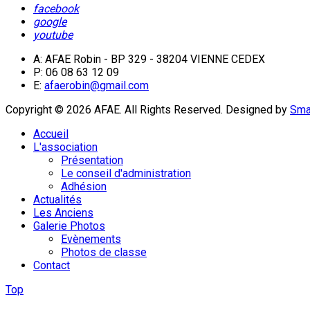
facebook
google
youtube
A: AFAE Robin - BP 329 - 38204 VIENNE CEDEX
P: 06 08 63 12 09
E:
afaerobin@gmail.com
Copyright © 2026 AFAE. All Rights Reserved.
Designed by
Sma
Accueil
L'association
Présentation
Le conseil d'administration
Adhésion
Actualités
Les Anciens
Galerie Photos
Evènements
Photos de classe
Contact
Top