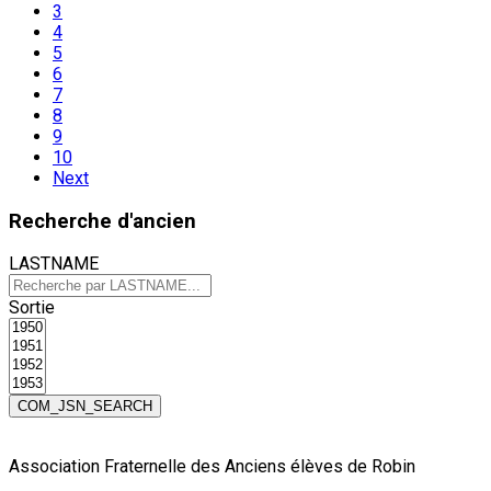
3
4
5
6
7
8
9
10
Next
Recherche
d'ancien
LASTNAME
Sortie
Association Fraternelle des Anciens élèves de Robin